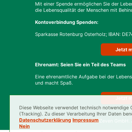
Mit einer Spende ermöglichen Sie der Leben
die Lebensqualität der Menschen mit Behin
Kontoverbindung Spenden:
Sparkasse Rotenburg Osterholz; IBAN: DE74
Jetzt 
Ehrenamt: Seien Sie ein Teil des Teams
Eine ehrenamtliche Aufgabe bei der Lebensh
und macht Spaß.
Jetzt 
Diese Webseite verwendet technisch notwendige C
(Tracking). Zu dieser Verarbeitung Ihrer Daten ben
Datenschutzerklärung
Impressum
© 2026 Lebenshilfe Bremervörde/Zeven GmbH. Al
Nein