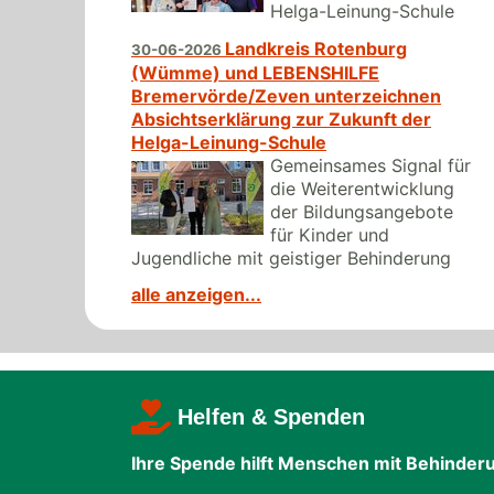
Helga-Leinung-Schule
Landkreis Rotenburg
30-06-2026
(Wümme) und LEBENSHILFE
Bremervörde/Zeven unterzeichnen
Absichtserklärung zur Zukunft der
Helga-Leinung-Schule
Gemeinsames Signal für
die Weiterentwicklung
der Bildungsangebote
für Kinder und
Jugendliche mit geistiger Behinderung
alle anzeigen...
Helfen & Spenden
Ihre Spende hilft Menschen mit Behinder