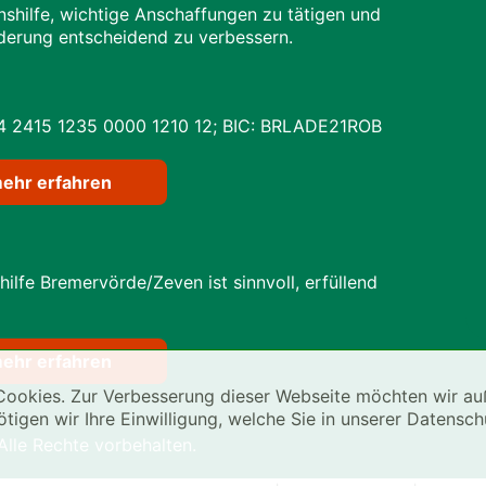
shilfe, wichtige Anschaffungen zu tätigen und
derung entscheidend zu verbessern.
 24​15 12​35 00​00 12​10 12; BIC: BRLADE21ROB
mehr erfahren
ilfe Bremervörde/Zeven ist sinnvoll, erfüllend
mehr erfahren
ookies. Zur Verbesserung dieser Webseite möchten wir au
ötigen wir Ihre Einwilligung, welche Sie in unserer Datensc
le Rechte vorbehalten.