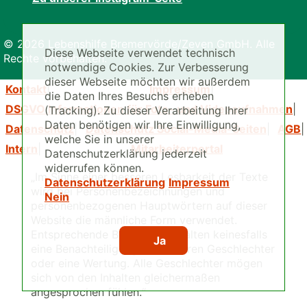
© 2026 Lebenshilfe Bremervörde/Zeven GmbH. Alle
Diese Webseite verwendet technisch
Rechte vorbehalten.
notwendige Cookies. Zur Verbesserung
dieser Webseite möchten wir außerdem
Kontakt
Impressum
die Daten Ihres Besuchs erheben
DSGVO Informationen für Foto- und Videoaufnahmen
(Tracking). Zu dieser Verarbeitung Ihrer
Daten benötigen wir Ihre Einwilligung,
Datenschutz
Datenschutz Social-Media-Seiten
AGB
welche Sie in unserer
Intern
Mitarbeiterportal
Datenschutzerklärung jederzeit
widerrufen können.
„Im Sinne einer besseren Lesbarkeit der Texte
Datenschutzerklärung
Impressum
wird bei Personenbezeichnungen und
Nein
personenbezogenen Hauptwörtern auf dieser
Website die männliche Form verwendet.
Entsprechende Begriffe beinhalten keinesfalls
Ja
eine Benachteiligung der anderen Geschlechter
oder eine Wertung. Alle Geschlechter mögen
sich von den Inhalten gleichermaßen
angesprochen fühlen.“