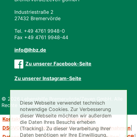
Industriestraße 2
27432 Bremervörde
Tel. +49 4761 9948-0
Fax +49 4761 9948-44
info@lhbz.de
Zu unserer Facebook-Seite
Zu unserer Instagram-Seite
© 2026 Lebenshilfe Bremervörde/Zeven GmbH. Alle
Diese Webseite verwendet technisch
Rechte vorbehalten.
notwendige Cookies. Zur Verbesserung
dieser Webseite möchten wir außerdem
Kontakt
Impressum
die Daten Ihres Besuchs erheben
DSGVO Informationen für Foto- und Videoaufnahmen
(Tracking). Zu dieser Verarbeitung Ihrer
Daten benötigen wir Ihre Einwilligung,
Datenschutz
Datenschutz Social-Media-Seiten
AGB