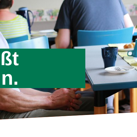
ßt
n.