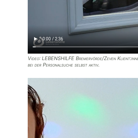
Video: LEBENSHILFE Bremervörde/Zeven Klient:inne
bei der Personalsuche selbst aktiv.