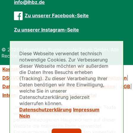
info@lhbz.de
Zu unserer Facebook-Seite
Zu unserer Instagram-Seite
© 2026 Lebenshilfe Bremervörde/Zeven GmbH. Alle
Diese Webseite verwendet technisch
Rechte vorbehalten.
notwendige Cookies. Zur Verbesserung
dieser Webseite möchten wir außerdem
Kontakt
Impressum
die Daten Ihres Besuchs erheben
DSGVO Informationen für Foto- und Videoaufnahmen
(Tracking). Zu dieser Verarbeitung Ihrer
Daten benötigen wir Ihre Einwilligung,
Datenschutz
Datenschutz Social-Media-Seiten
AGB
welche Sie in unserer
Intern
Mitarbeiterportal
Datenschutzerklärung jederzeit
widerrufen können.
„Im Sinne einer besseren Lesbarkeit der Texte
Datenschutzerklärung
Impressum
wird bei Personenbezeichnungen und
Nein
personenbezogenen Hauptwörtern auf dieser
Website die männliche Form verwendet.
Entsprechende Begriffe beinhalten keinesfalls